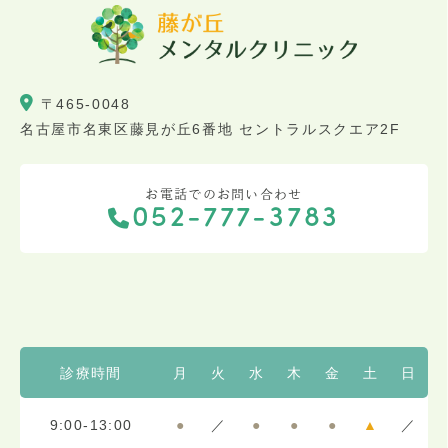
〒465-0048
名古屋市名東区藤見が丘6番地 セントラルスクエア2F
お電話でのお問い合わせ
052-777-3783
診療時間
月
火
水
木
金
土
日
9:00-13:00
●
／
●
●
●
▲
／