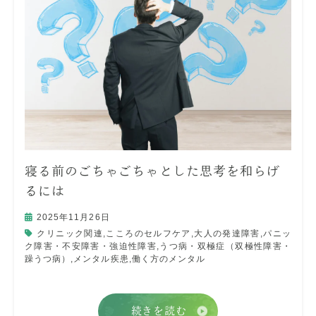
寝る前のごちゃごちゃとした思考を和らげ
るには
2025年11月26日
クリニック関連
,
こころのセルフケア
,
大人の発達障害
,
パニッ
ク障害・不安障害・強迫性障害
,
うつ病・双極症（双極性障害・
躁うつ病）
,
メンタル疾患
,
働く方のメンタル
続きを読む