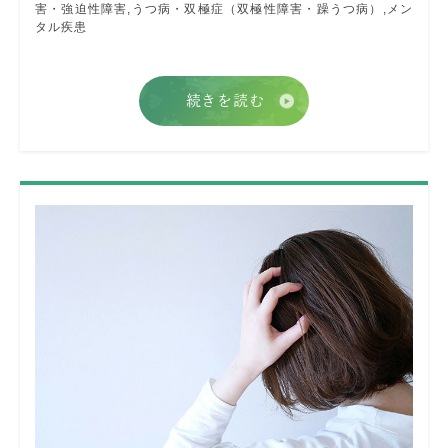
害・強迫性障害
,
うつ病・双極症（双極性障害・躁うつ病）
,
メン
タル疾患
続きを読む