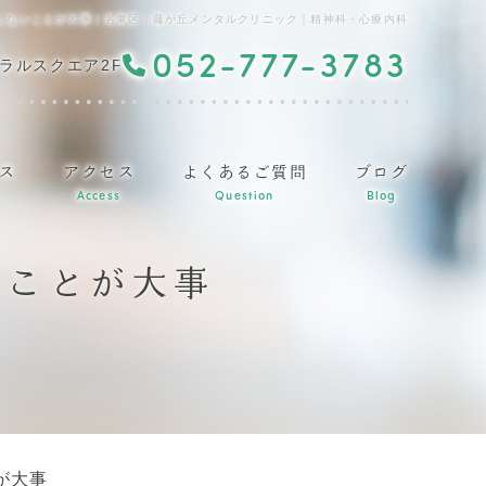
しないことが大事｜名東区｜藤が丘メンタルクリニック｜精神科・心療内科
052-777-3783
ラルスクエア2F
ス
アクセス
よくあるご質問
ブログ
Access
Question
Blog
いことが大事
が大事