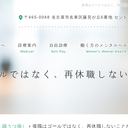
復職はゴールではなく、再休職
〒465-0048
名古屋市名東区藤見が丘6番地 セント
方へ
診療案内
自由診療
働く方のメンタルヘル
Medical
Self-Pay
Worker's Mental Health
ルではなく、再休職しな
・躁うつ病）
復職はゴールではなく、再休職しないこと