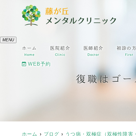
MENU
ホーム
医院紹介
医師紹介
初診の
Home
Clinic
Doctor
First
WEB予約
復職はゴー
ホーム
ブログ
うつ病・双極症（双極性障害