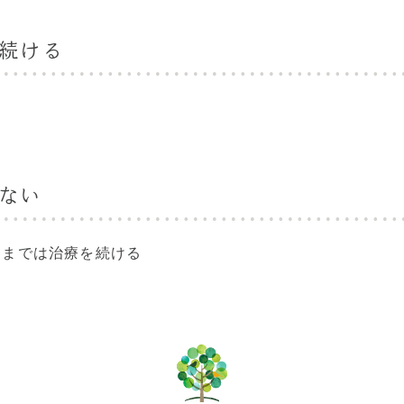
を続ける
しない
るまでは治療を続ける