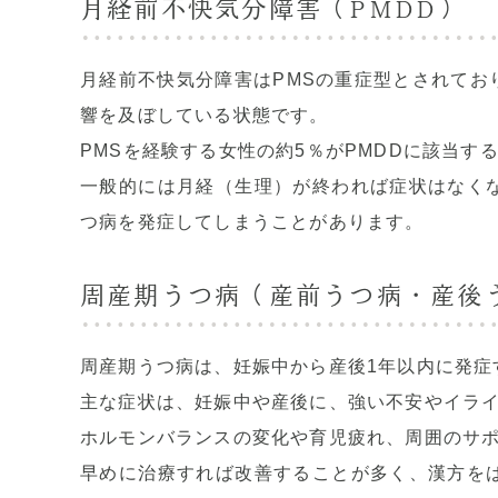
月経前不快気分障害（PMDD）
月経前不快気分障害は
PMS
の重症型とされてお
響を及ぼしている状態です。
PMSを経験する女性の約
5
％が
PMDD
に該当す
一般的には月経（生理）が終われば症状はなく
つ病を発症してしまうことがあります。
周産期うつ病（産前うつ病・産後
周産期うつ病は、妊娠中から産後
1
年以内に発症
主な症状は、妊娠中や産後に、強い不安やイラ
ホルモンバランスの変化や育児疲れ、周囲のサ
早めに治療すれば改善することが多く、漢方を