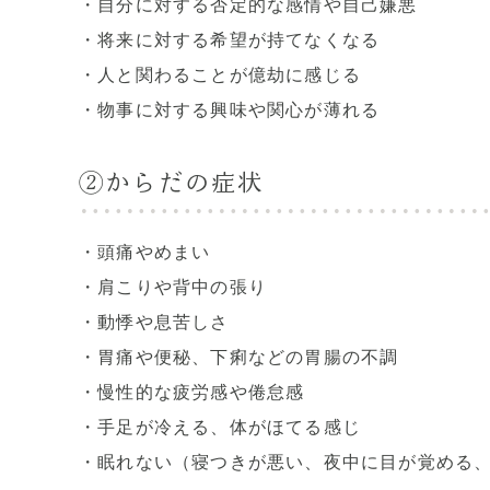
・自分に対する否定的な感情や自己嫌悪
・将来に対する希望が持てなくなる
・人と関わることが億劫に感じる
・物事に対する興味や関心が薄れる
②からだの症状
・頭痛やめまい
・肩こりや背中の張り
・動悸や息苦しさ
・胃痛や便秘、下痢などの胃腸の不調
・慢性的な疲労感や倦怠感
・手足が冷える、体がほてる感じ
・眠れない（寝つきが悪い、夜中に目が覚める