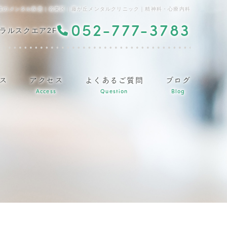
性のメンタル疾患｜名東区｜藤が丘メンタルクリニック｜精神科・心療内科
052-777-3783
ラルスクエア2F
ス
アクセス
よくあるご質問
ブログ
Access
Question
Blog