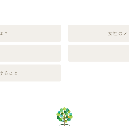
は？
女性のメ
けること