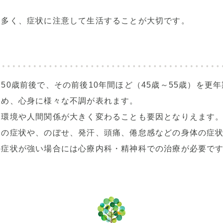
も多く、症状に注意して生活することが大切です。
、
50
歳前後で、その前後
10
年間ほど（
45
歳～
55
歳）を更年
ため、心身に様々な不調が表れます。
、環境や人間関係が大きく変わることも要因となりえます
ろの症状や、のぼせ、発汗、頭痛、倦怠感などの身体の症
の症状が強い場合には心療内科・精神科での治療が必要で