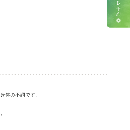
ＷＥＢ予約
の身体の不調です。
す。