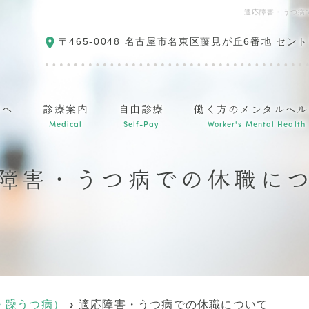
適応障害・うつ病
〒465-0048
名古屋市名東区藤見が丘6番地 セント
方へ
診療案内
自由診療
働く方のメンタルヘル
Medical
Self-Pay
Worker's Mental Health
障害・うつ病での休職に
・躁うつ病）
適応障害・うつ病での休職について