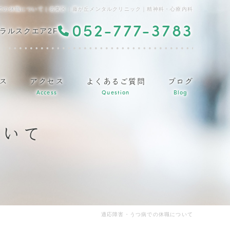
での休職について｜名東区｜藤が丘メンタルクリニック｜精神科・心療内科
052-777-3783
ラルスクエア2F
ス
アクセス
よくあるご質問
ブログ
Access
Question
Blog
ついて
適応障害・うつ病での休職について