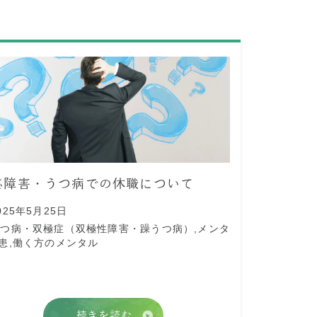
応障害・うつ病での休職について
025年5月25日
うつ病・双極症（双極性障害・躁うつ病）
,
メンタ
患
,
働く方のメンタル
続きを読む