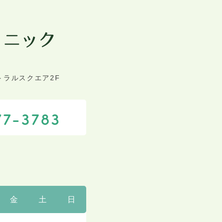
トラルスクエア2F
77-3783
金
土
日