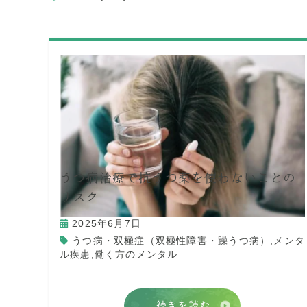
うつ病治療で抗うつ薬を使わないことの
リスク
2025年6月7日
うつ病・双極症（双極性障害・躁うつ病）
,
メンタ
ル疾患
,
働く方のメンタル
続きを読む